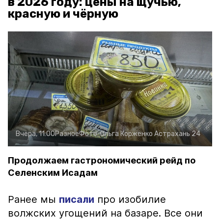
в 2026 году: цены на щучью,
красную и чёрную
Вчера, 11:00
Разное
Фото:
Ольга Корженко
Астрахань 24
Продолжаем гастрономический рейд по
Селенским Исадам
Ранее мы
писали
про изобилие
волжских угощений на базаре. Все они