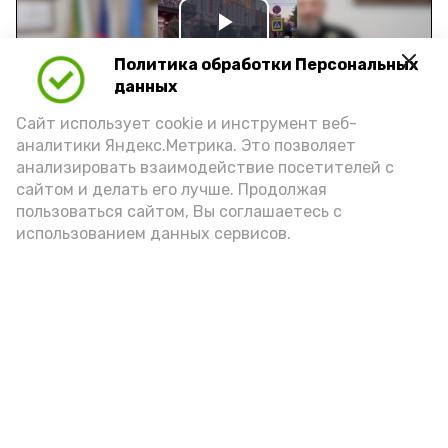
Play
Политика обработки Персональных
Video
данных
Сайт использует cookie и инструмент веб-
аналитики Яндекс.Метрика. Это позволяет
Видео: управление пресс-службы и информации
анализировать взаимодействие посетителей с
администрации губернатора АО
сайтом и делать его лучше. Продолжая
пользоваться сайтом, Вы соглашаетесь с
использованием данных сервисов.
год единства народов
закон
Подпишись!