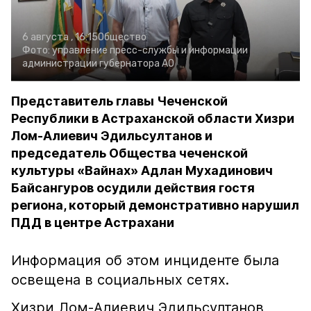
6 августа , 16:15
Общество
Фото:
управление пресс-службы и информации
администрации губернатора АО
Представитель главы Чеченской
Республики в Астраханской области Хизри
Лом-Алиевич Эдильсултанов и
председатель Общества чеченской
культуры «Вайнах» Адлан Мухадинович
Байсангуров осудили действия гостя
региона, который демонстративно нарушил
ПДД в центре Астрахани
Информация об этом инциденте была
освещена в социальных сетях.
Хизри Лом-Алиевич Эдильсултанов