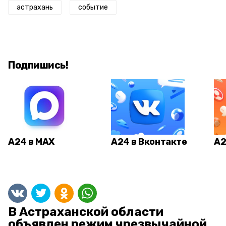
астрахань
событие
Подпишись!
А24 в MAX
А24 в Вконтакте
А2
В Астраханской области
объявлен режим чрезвычайной