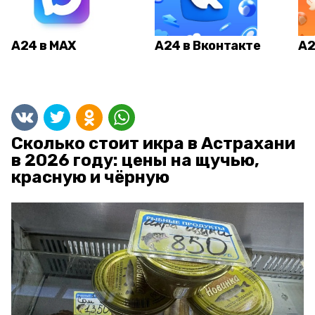
А24 в MAX
А24 в Вконтакте
А2
Сколько стоит икра в Астрахани
в 2026 году: цены на щучью,
красную и чёрную