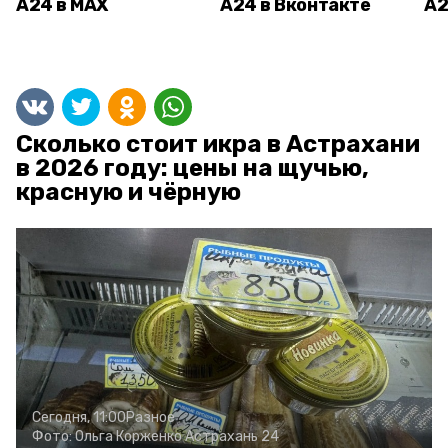
А24 в MAX
А24 в Вконтакте
А2
Сколько стоит икра в Астрахани
в 2026 году: цены на щучью,
красную и чёрную
Сегодня, 11:00
Разное
Фото:
Ольга Корженко
Астрахань 24