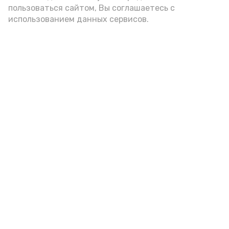
пользоваться сайтом, Вы соглашаетесь с
использованием данных сервисов.
Пятигорские врачи помогли
пожилой пациентке со сложным
переломом ноги
Сегодня, 11:00
Медицина
Фото:
пресс-служба Городской клинической больницы
г. Пятигорска