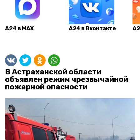
А24 в MAX
А24 в Вконтакте
А2
В Астраханской области
объявлен режим чрезвычайной
пожарной опасности