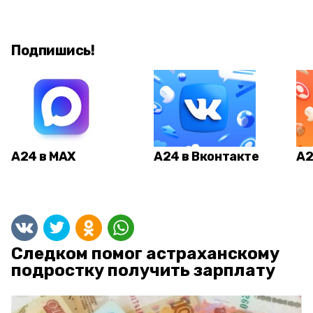
Подпишись!
А24 в MAX
А24 в Вконтакте
А2
Следком помог астраханскому
подростку получить зарплату