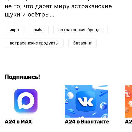
не то, что дарят миру астраханские
щуки и осётры...
икра
рыба
астраханские бренды
астраханские продукты
базаринг
Подпишись!
А24 в MAX
А24 в Вконтакте
А2