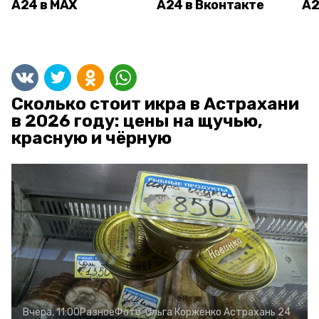
А24 в MAX
А24 в Вконтакте
А2
Сколько стоит икра в Астрахани
в 2026 году: цены на щучью,
красную и чёрную
Вчера, 11:00
Разное
Фото:
Ольга Корженко
Астрахань 24