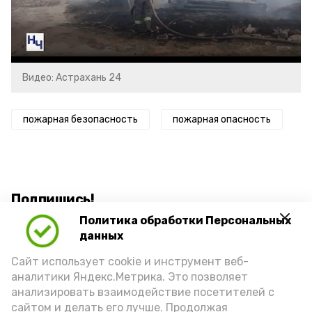
Video
Видео: Астрахань 24
пожарная безопасность
пожарная опасность
Подпишись!
Политика обработки Персональных
данных
Сайт использует cookie и инструмент веб-
аналитики Яндекс.Метрика. Это позволяет
анализировать взаимодействие посетителей с
А24 в MAX
А24 в Вконтакте
А2
сайтом и делать его лучше. Продолжая