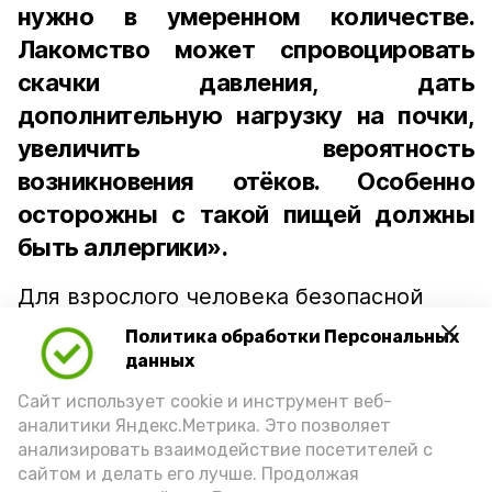
нужно в умеренном количестве.
Лакомство может спровоцировать
скачки давления, дать
дополнительную нагрузку на почки,
увеличить вероятность
возникновения отёков. Особенно
осторожны с такой пищей должны
быть аллергики».
Для взрослого человека безопасной
порцией икры считается 30-50 граммов
Политика обработки Персональных
(2-3 ложки). При этом следует обратить
данных
внимание на хлеб, с которым она
Сайт использует cookie и инструмент веб-
подаётся: лучше выбирать
аналитики Яндекс.Метрика. Это позволяет
цельнозерновой, с мукой грубого
анализировать взаимодействие посетителей с
сайтом и делать его лучше. Продолжая
помола. Есть икру следует в первой