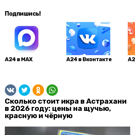
Подпишись!
А24 в MAX
А24 в Вконтакте
А2
Сколько стоит икра в Астрахани
в 2026 году: цены на щучью,
красную и чёрную