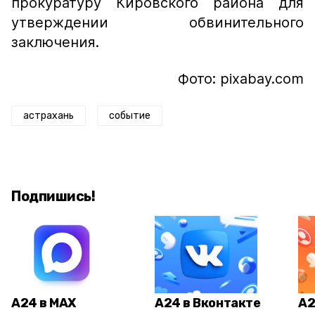
прокуратуру Кировского района для
утверждении обвинительного
заключения.
Фото: pixabay.com
астрахань
событие
Подпишись!
А24 в MAX
А24 в Вконтакте
А2