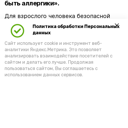
быть аллергики».
Для взрослого человека безопасной
порцией икры считается 30-50 граммов
Политика обработки Персональных
(2-3 ложки). При этом следует обратить
данных
внимание на хлеб, с которым она
Сайт использует cookie и инструмент веб-
подаётся: лучше выбирать
аналитики Яндекс.Метрика. Это позволяет
цельнозерновой, с мукой грубого
анализировать взаимодействие посетителей с
сайтом и делать его лучше. Продолжая
помола. Есть икру следует в первой
пользоваться сайтом, Вы соглашаетесь с
половине дня. Кстати, полезнее для
использованием данных сервисов.
здоровья сопроводить такой бутерброд
сочными овощами, свежей зеленью и
отварным яйцом.