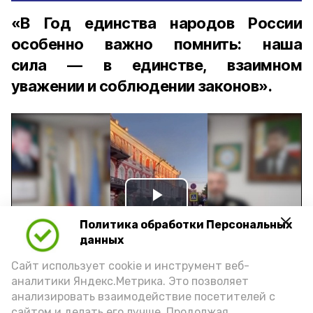
«В Год единства народов России
особенно важно помнить: наша
сила — в единстве, взаимном
уважении и соблюдении законов».
Play
Политика обработки Персональных
Video
данных
Сайт использует cookie и инструмент веб-
аналитики Яндекс.Метрика. Это позволяет
Видео: управление пресс-службы и информации
анализировать взаимодействие посетителей с
администрации губернатора АО
сайтом и делать его лучше. Продолжая