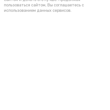
пользоваться сайтом, Вы соглашаетесь с
использованием данных сервисов.
год единства народов
закон
Подпишись!
А24 в MAX
А24 в Вконтакте
А2