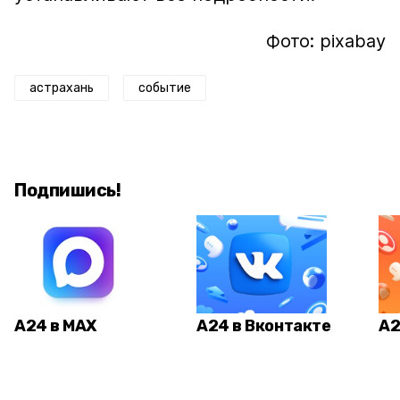
Фото: pixabay
астрахань
событие
Подпишись!
А24 в MAX
А24 в Вконтакте
А2