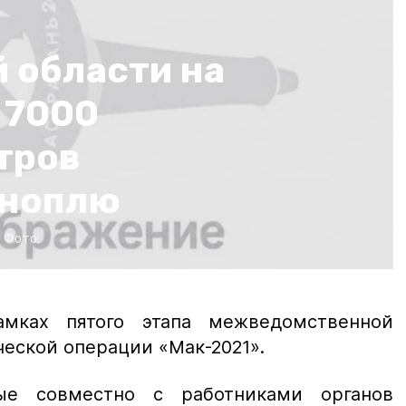
 области на
 7000
тров
оноплю
Фото:
ках пятого этапа межведомственной
еской операции «Мак-2021».
ые совместно с работниками органов