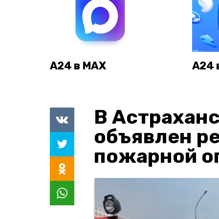
А24 в MAX
А24 
В Астраханс
объявлен р
пожарной о