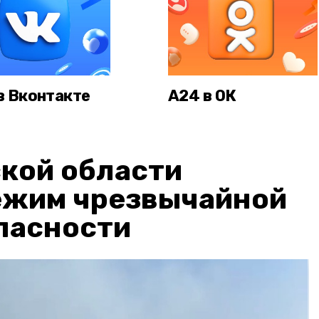
в Вконтакте
А24 в ОК
кой области
ежим чрезвычайной
пасности