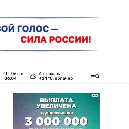
чт, 06 авг.
Астрахань
06:04
+
24
°С,
облачно