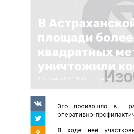
В Астраханской
площади более
квадратных ме
уничтожили к
29 сентября 2021, 18:42
Происшествия
Это произошло в рам
оперативно-профилактич
В ходе неё участков