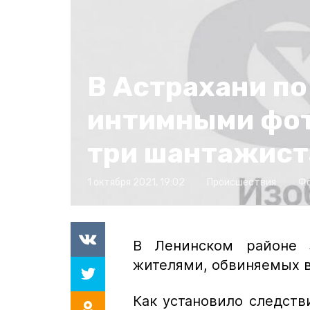
В Астрахани по
интимными фо
три шантажист
1 октября 2021, 19:02
Происшествия
Фо
В Ленинском районе 
жителями, обвиняемых в
Как установило следст