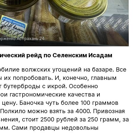
орженко
Астрахань 24
ический рейд по Селенским Исадам
билие волжских угощений на базаре. Все
ы их попробовать. И, конечно, главным
т бутерброды с икрой. Особенно
вои гастрономические качества и
цену. Баночка чуть более 100 граммов
 Полкило можно взять за 4000. Привозная
нения, стоит 2500 рублей за 250 грамм, за
амм. Сами продавцы недовольны