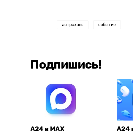
астрахань
событие
Подпишись!
А24 в MAX
А24 