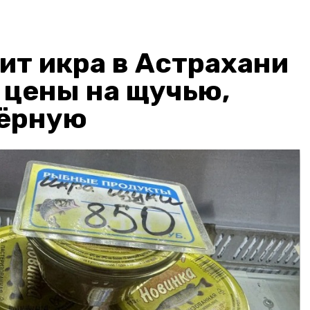
ит икра в Астрахани
: цены на щучью,
чёрную