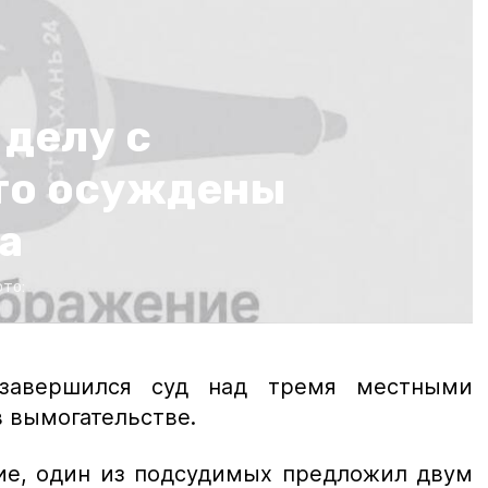
 делу с
то осуждены
а
то:
завершился суд над тремя местными
 вымогательстве.
вие, один из подсудимых предложил двум