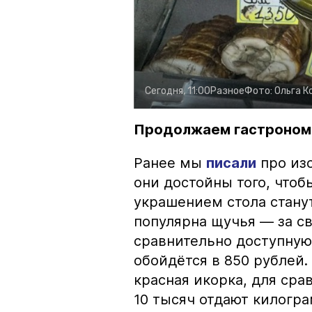
Сегодня, 11:00
Разное
Фото:
Ольга К
Продолжаем гастроном
Ранее мы
писали
про изо
они достойны того, чтоб
украшением стола стану
популярна щучья — за с
сравнительно доступную 
обойдётся в 850 рублей.
красная икорка, для срав
10 тысяч отдают килогр