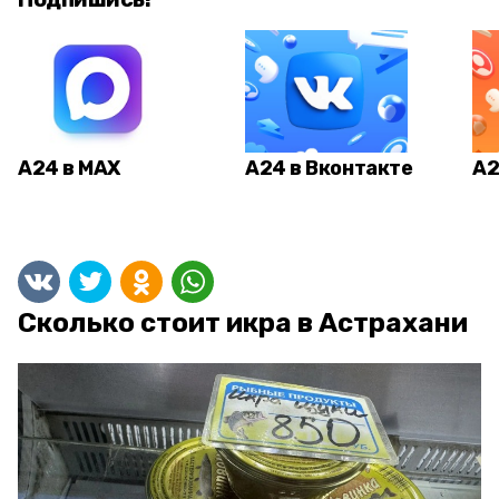
А24 в MAX
А24 в Вконтакте
А2
Сколько стоит икра в Астрахани