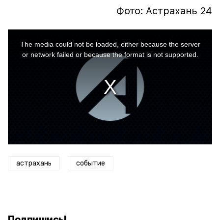
Фото: Астрахань 24
This
is
a
The media could not be loaded, either because the server
modal
window.
or network failed or because the format is not supported.
астрахань
событие
Подпишись!