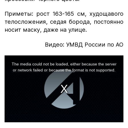
Приметы: рост 163-165 см, худощавого
телосложения, седая борода, постоянно
носит маску, даже на улице.
Видео: УМВД России по АО
This
is
a
The media could not be loaded, either because the server
modal
window.
or network failed or because the format is not supported.