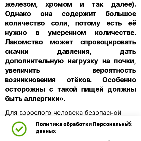
железом, хромом и так далее).
Однако она содержит большое
количество соли, потому есть её
нужно в умеренном количестве.
Лакомство может спровоцировать
скачки давления, дать
дополнительную нагрузку на почки,
увеличить вероятность
возникновения отёков. Особенно
осторожны с такой пищей должны
быть аллергики».
Для взрослого человека безопасной
порцией икры считается 30-50 граммов
Политика обработки Персональных
(2-3 ложки). При этом следует обратить
данных
внимание на хлеб, с которым она