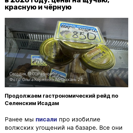
в 2026 году: цены на щучью,
красную и чёрную
Сегодня, 11:00
Разное
Фото:
Ольга Корженко
Астрахань 24
Продолжаем гастрономический рейд по
Селенским Исадам
Ранее мы
писали
про изобилие
волжских угощений на базаре. Все они