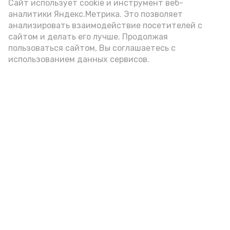
Сайт использует cookie и инструмент веб-
подаётся: лучше выбирать
аналитики Яндекс.Метрика. Это позволяет
цельнозерновой, с мукой грубого
анализировать взаимодействие посетителей с
сайтом и делать его лучше. Продолжая
помола. Есть икру следует в первой
пользоваться сайтом, Вы соглашаетесь с
половине дня. Кстати, полезнее для
использованием данных сервисов.
здоровья сопроводить такой бутерброд
сочными овощами, свежей зеленью и
отварным яйцом.