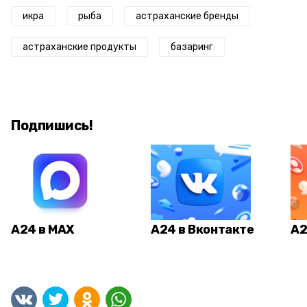
икра
рыба
астраханские бренды
астраханские продукты
базаринг
Подпишись!
А24 в MAX
А24 в Вконтакте
А2