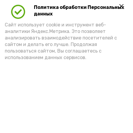
Политика обработки Персональных
данных
Сайт использует cookie и инструмент веб-
аналитики Яндекс.Метрика. Это позволяет
анализировать взаимодействие посетителей с
А24 в MAX
А24 в Вконтакте
А2
сайтом и делать его лучше. Продолжая
пользоваться сайтом, Вы соглашаетесь с
использованием данных сервисов.
Астраханцев приглашают
проверить свою спортивную
эрудицию