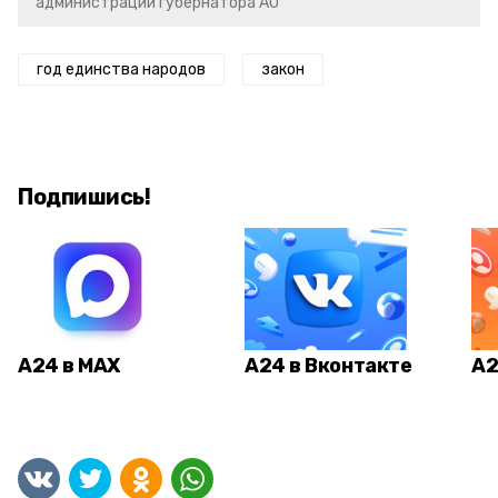
администрации губернатора АО
год единства народов
закон
Подпишись!
А24 в MAX
А24 в Вконтакте
А2