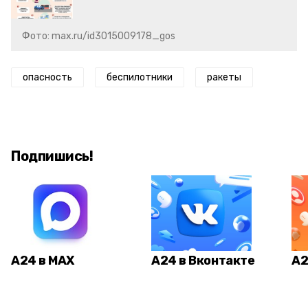
Фото: max.ru/id3015009178_gos
опасность
беспилотники
ракеты
Подпишись!
А24 в MAX
А24 в Вконтакте
А2