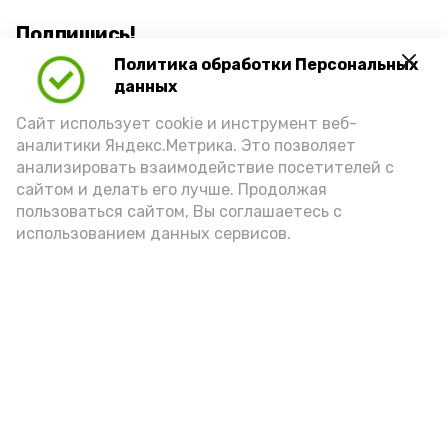
Подпишись!
Политика обработки Персональных
данных
Сайт использует cookie и инструмент веб-
аналитики Яндекс.Метрика. Это позволяет
анализировать взаимодействие посетителей с
А24 в MAX
А24 в Вконтакте
А2
сайтом и делать его лучше. Продолжая
пользоваться сайтом, Вы соглашаетесь с
использованием данных сервисов.
Вода из дачной скважины может
вызвать проблемы со здоровьем