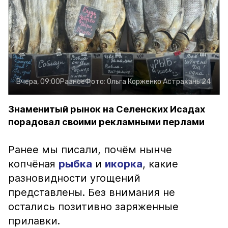
Вчера, 09:00
Разное
Фото:
Ольга Корженко
Астрахань 24
Знаменитый рынок на Селенских Исадах
порадовал своими рекламными перлами
Ранее мы писали, почём нынче
копчёная
рыбка
и
икорка
, какие
разновидности угощений
представлены. Без внимания не
остались позитивно заряженные
прилавки.