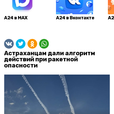
А24 в MAX
А24 в Вконтакте
А2
Астраханцам дали алгоритм
действий при ракетной
опасности