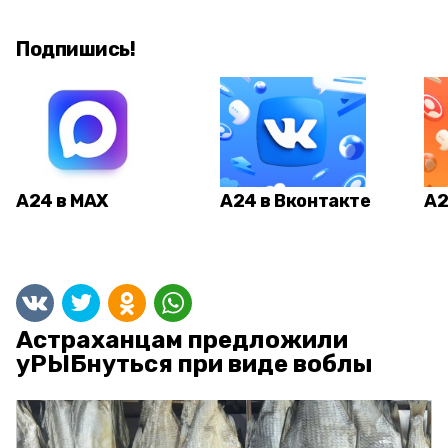
Подпишись!
А24 в MAX
А24 в Вконтакте
А2
Астраханцам предложили
уРЫБнуться при виде воблы