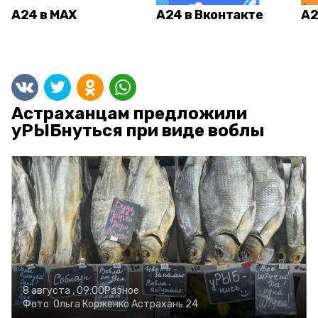
А24 в MAX
А24 в Вконтакте
А2
Астраханцам предложили
уРЫБнуться при виде воблы
8 августа , 09:00
Разное
Фото:
Ольга Корженко
Астрахань 24