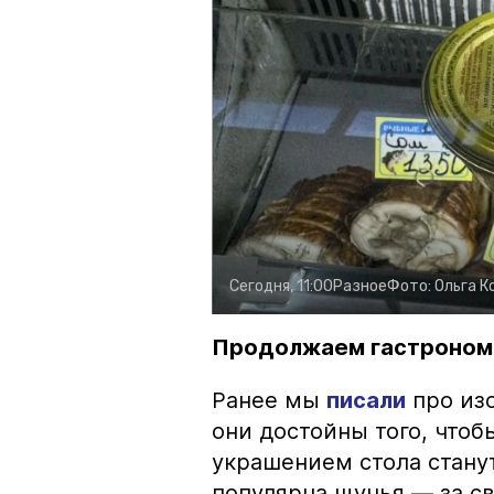
Сегодня, 11:00
Разное
Фото:
Ольга К
Продолжаем гастроном
Ранее мы
писали
про изо
они достойны того, чтоб
украшением стола стану
популярна щучья — за с