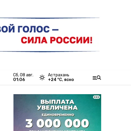
сб, 08 авг.
Астрахань
01:06
+
24
°С,
ясно