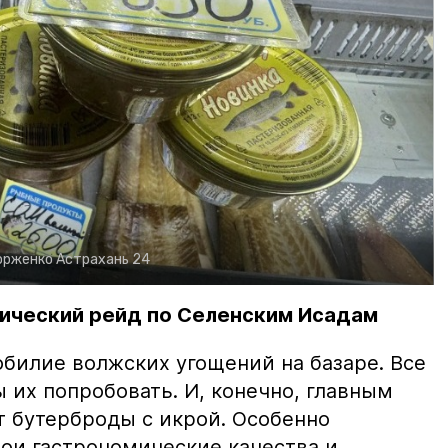
орженко
Астрахань 24
ический рейд по Селенским Исадам
билие волжских угощений на базаре. Все
ы их попробовать. И, конечно, главным
т бутерброды с икрой. Особенно
вои гастрономические качества и