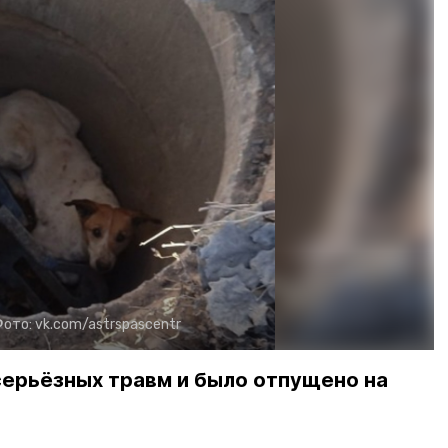
Фото:
vk.com/astrspascentr
серьёзных травм и было отпущено на