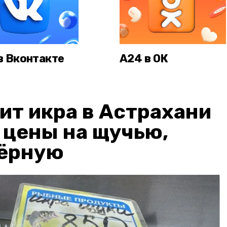
в Вконтакте
А24 в ОК
ит икра в Астрахани
: цены на щучью,
чёрную