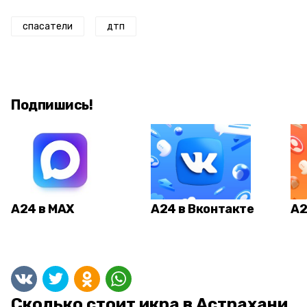
спасатели
дтп
Подпишись!
А24 в MAX
А24 в Вконтакте
А2
Сколько стоит икра в Астрахани