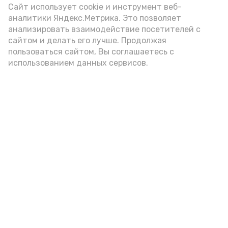
Сайт использует cookie и инструмент веб-
аналитики Яндекс.Метрика. Это позволяет
анализировать взаимодействие посетителей с
А24 в MAX
А24 в Вконтакте
А2
сайтом и делать его лучше. Продолжая
пользоваться сайтом, Вы соглашаетесь с
использованием данных сервисов.
Гостей Астраханской области из
Чеченской Республики призвали
соблюдать закон и порядок