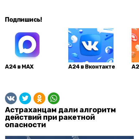
Подпишись!
А24 в MAX
А24 в Вконтакте
А2
Астраханцам дали алгоритм
действий при ракетной
опасности