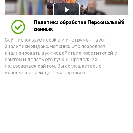
Play
Политика обработки Персональных
Video
данных
Сайт использует cookie и инструмент веб-
аналитики Яндекс.Метрика. Это позволяет
Видео: управление пресс-службы и информации
анализировать взаимодействие посетителей с
администрации губернатора АО
сайтом и делать его лучше. Продолжая
пользоваться сайтом, Вы соглашаетесь с
использованием данных сервисов.
год единства народов
закон
Подпишись!