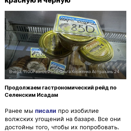
красную и чёрную
Вчера, 11:00
Разное
Фото:
Ольга Корженко
Астрахань 24
Продолжаем гастрономический рейд по
Селенским Исадам
Ранее мы
писали
про изобилие
волжских угощений на базаре. Все они
достойны того, чтобы их попробовать.