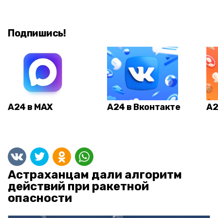
Подпишись!
А24 в MAX
А24 в Вконтакте
А2
Астраханцам дали алгоритм
действий при ракетной
опасности