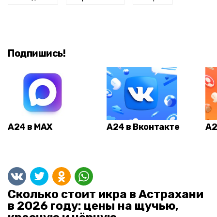
Подпишись!
А24 в MAX
А24 в Вконтакте
А2
Сколько стоит икра в Астрахани
в 2026 году: цены на щучью,