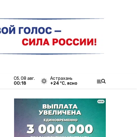
сб, 08 авг.
Астрахань
00:18
+
24
°С,
ясно