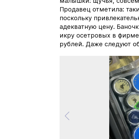
малышки: щучья, совсем
Продавец отметила: так
поскольку привлекатель
адекватную цену. Баноч
икру осетровых в фирме
рублей. Даже следуют об