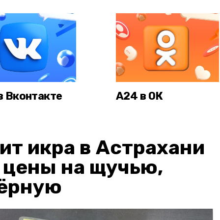
в Вконтакте
А24 в ОК
ит икра в Астрахани
: цены на щучью,
чёрную