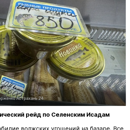
орженко
Астрахань 24
ический рейд по Селенским Исадам
билие волжских угощений на базаре. Все