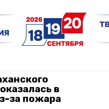
аханского
оказалась в
з-за пожара