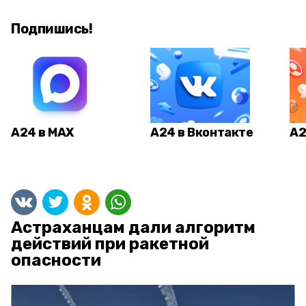
Подпишись!
А24 в MAX
А24 в Вконтакте
А2
Астраханцам дали алгоритм
действий при ракетной
опасности