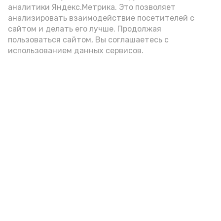
аналитики Яндекс.Метрика. Это позволяет
анализировать взаимодействие посетителей с
А24 в MAX
А24 в Вконтакте
А2
сайтом и делать его лучше. Продолжая
пользоваться сайтом, Вы соглашаетесь с
использованием данных сервисов.
Гостей Астраханской области из
Чеченской Республики призвали
соблюдать закон и порядок