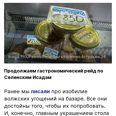
Вчера, 11:00
Разное
Фото:
Ольга Корженко
Астрахань 24
Продолжаем гастрономический рейд по
Селенским Исадам
Ранее мы
писали
про изобилие
волжских угощений на базаре. Все они
достойны того, чтобы их попробовать.
И, конечно, главным украшением стола