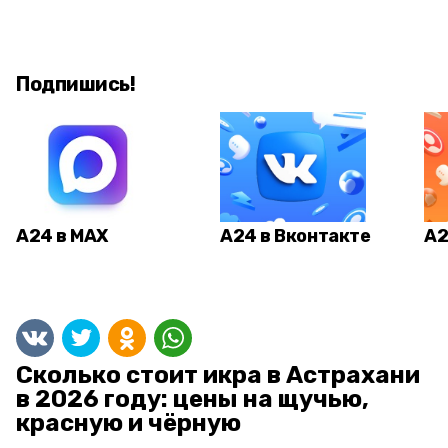
Подпишись!
А24 в MAX
А24 в Вконтакте
А2
Сколько стоит икра в Астрахани
в 2026 году: цены на щучью,
красную и чёрную