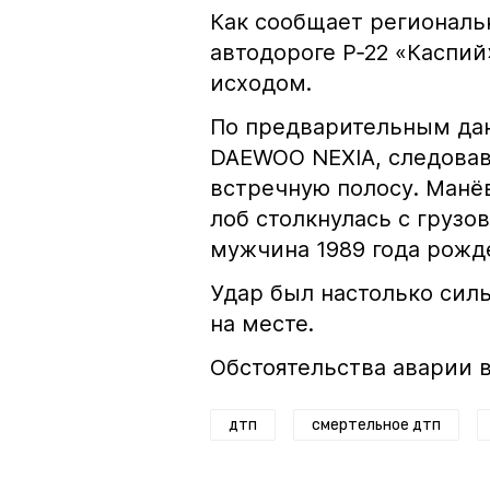
Как сообщает региональ
автодороге Р‑22 «Каспи
исходом.
По предварительным дан
DAEWOO NEXIA, следовавш
встречную полосу. Манё
лоб столкнулась с груз
мужчина 1989 года рожд
Удар был настолько сил
на месте.
Обстоятельства аварии 
дтп
смертельное дтп