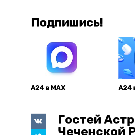
Подпишись!
А24 в MAX
А24 
Гостей Астр
Чеченской 