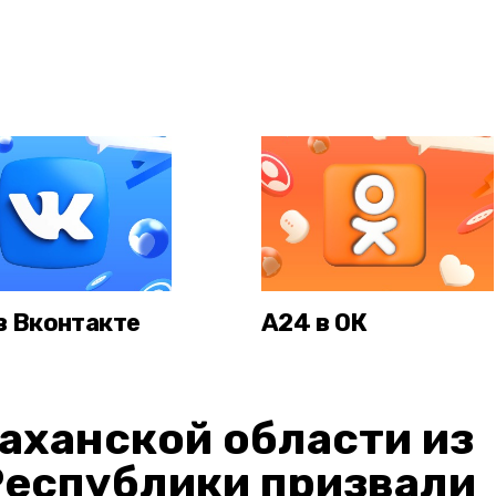
в Вконтакте
А24 в ОК
аханской области из
Республики призвали