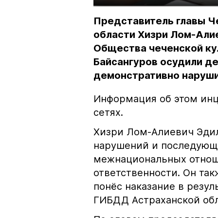
Представитель главы Ч
области Хизри Лом-Али
Общества чеченской ку
Байсангуров осудили де
демонстративно наруши
Информация об этом инц
сетях.
Хизри Лом-Алиевич Эдил
нарушений и последующе
межнациональных отноше
ответственности. Он та
понёс наказание в резу
ГИБДД Астраханской обл