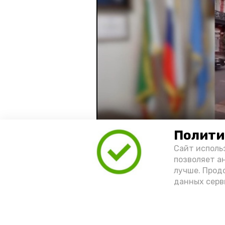
Полити
Видео: управление пресс-службы 
Сайт исполь
позволяет а
лучше. Прод
год единства народов
зако
данных серв