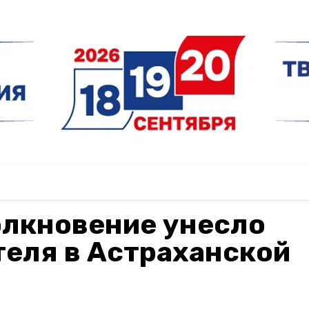
олкновение унесло
теля в Астраханской