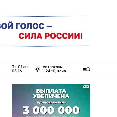
пт, 07 авг.
Астрахань
05:16
+
24
°С,
ясно