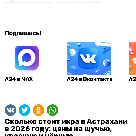
Подпишись!
А24 в MAX
А24 в Вконтакте
А2
Сколько стоит икра в Астрахани
в 2026 году: цены на щучью,