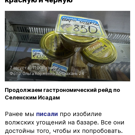
красную и чёрную
7 августа , 11:00
Разное
Фото:
Ольга Корженко
Астрахань 24
Продолжаем гастрономический рейд по
Селенским Исадам
Ранее мы
писали
про изобилие
волжских угощений на базаре. Все они
достойны того, чтобы их попробовать.