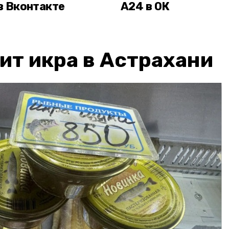
в Вконтакте
А24 в ОК
ит икра в Астрахани