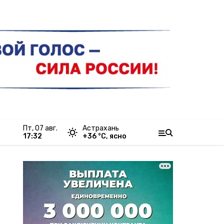
пт, 07 авг.
Астрахань
17:32
+
36
°С,
ясно