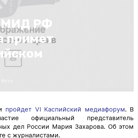
 МИД РФ
а примет
пийском
Фото:
ни
пройдет VI Каспийский медиафорум
. В
стие официальный представитель
ных дел России Мария Захарова. Об этом
ге с журналистами.