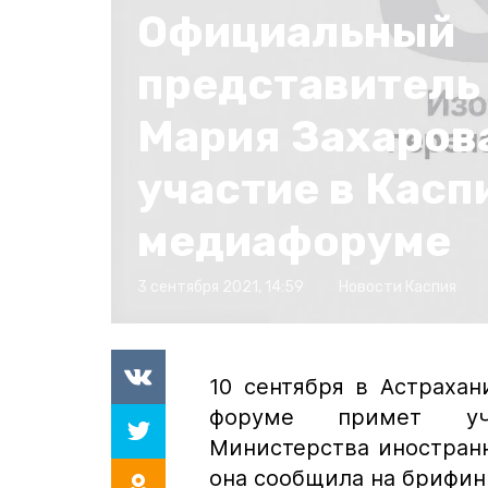
Официальный
представитель
Мария Захаров
участие в Кас
медиафоруме
3 сентября 2021, 14:59
Новости Каспия
10 сентября в Астраха
форуме примет уча
Министерства иностран
она сообщила на брифин