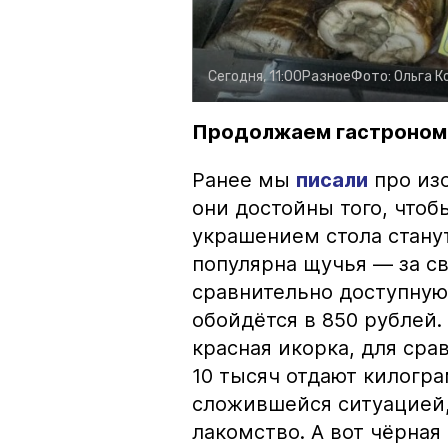
Сегодня, 11:00
Разное
Фото:
Ольга К
Продолжаем гастроном
Ранее мы
писали
про изо
они достойны того, чтоб
украшением стола стану
популярна щучья — за с
сравнительно доступную 
обойдётся в 850 рублей.
красная икорка, для срав
10 тысяч отдают килогр
сложившейся ситуацией, 
лакомство. А вот чёрная