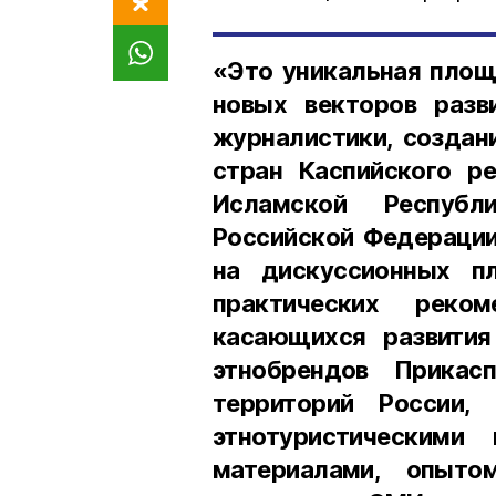
«Это уникальная площ
новых векторов разв
журналистики, создан
стран Каспийского ре
Исламской Республ
Российской Федерации
на дискуссионных п
практических реко
касающихся развития
этнобрендов Прикас
территорий России,
этнотуристическими
материалами, опыто