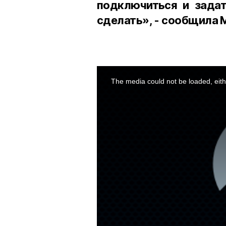
подключиться и задат
сделать», - сообщила 
This
is
a
The media could not be loaded, eith
modal
window.