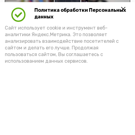
Play
Политика обработки Персональных
Video
данных
Сайт использует cookie и инструмент веб-
аналитики Яндекс.Метрика. Это позволяет
Видео: управление пресс-службы и информации
анализировать взаимодействие посетителей с
администрации губернатора АО
сайтом и делать его лучше. Продолжая
пользоваться сайтом, Вы соглашаетесь с
использованием данных сервисов.
год единства народов
закон
Подпишись!