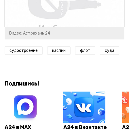
Video
Видео: Астрахань 24
судостроение
каспий
флот
суда
Подпишись!
А24 в MAX
А24 в Вконтакте
А2