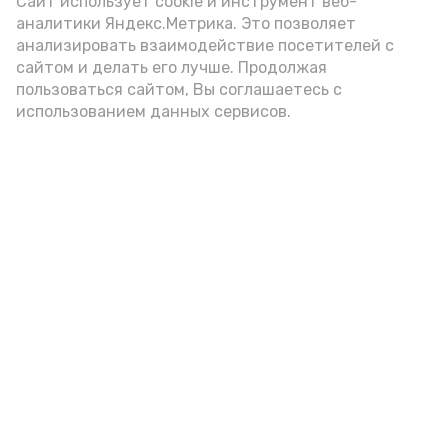
Сайт использует cookie и инструмент веб-
аналитики Яндекс.Метрика. Это позволяет
Видео: Астрахань 24
анализировать взаимодействие посетителей с
сайтом и делать его лучше. Продолжая
пользоваться сайтом, Вы соглашаетесь с
пожарная безопасность
пожарная опасность
использованием данных сервисов.
Подпишись!
А24 в MAX
А24 в Вконтакте
А2