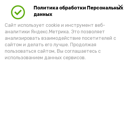
Play
Политика обработки Персональных
Video
данных
Сайт использует cookie и инструмент веб-
аналитики Яндекс.Метрика. Это позволяет
Видео: управление пресс-службы и информации
анализировать взаимодействие посетителей с
администрации губернатора АО
сайтом и делать его лучше. Продолжая
пользоваться сайтом, Вы соглашаетесь с
использованием данных сервисов.
год единства народов
закон
Подпишись!