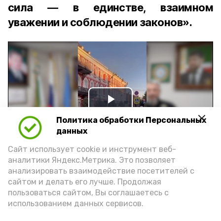
сила — в единстве, взаимном
уважении и соблюдении законов».
Play
Политика обработки Персональных
Video
данных
Сайт использует cookie и инструмент веб-
аналитики Яндекс.Метрика. Это позволяет
Видео: управление пресс-службы и информации
анализировать взаимодействие посетителей с
администрации губернатора АО
сайтом и делать его лучше. Продолжая
пользоваться сайтом, Вы соглашаетесь с
использованием данных сервисов.
год единства народов
закон