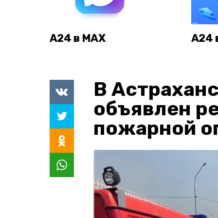
А24 в MAX
А24 
В Астраханс
объявлен р
пожарной о