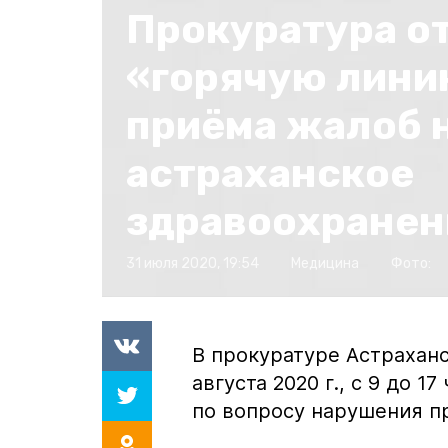
Прокуратура о
«горячую лини
приёма жалоб 
астраханское
здравоохранен
31 июля 2020, 19:54
Медицина
Фото:
В прокуратуре Астрахан
августа 2020 г., с 9 до 
по вопросу нарушения пр