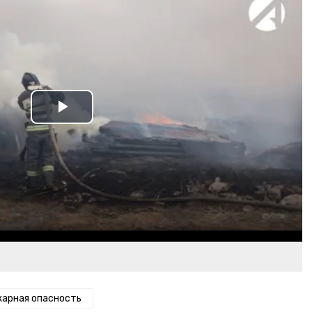
Play
Video
арная опасность