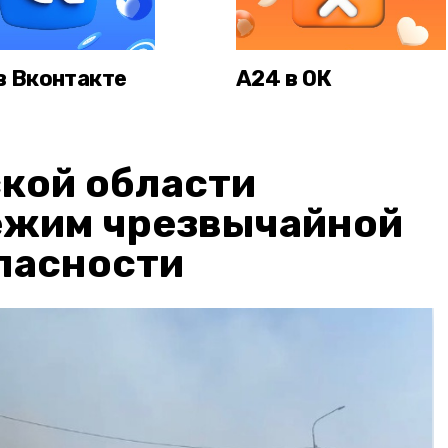
в Вконтакте
А24 в ОК
кой области
ежим чрезвычайной
пасности