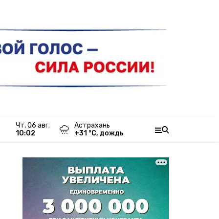
чт, 06 авг.
Астрахань
10:02
+
31
°С,
дождь