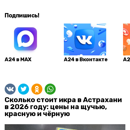
Подпишись!
А24 в MAX
А24 в Вконтакте
А2
Сколько стоит икра в Астрахани
в 2026 году: цены на щучью,
красную и чёрную