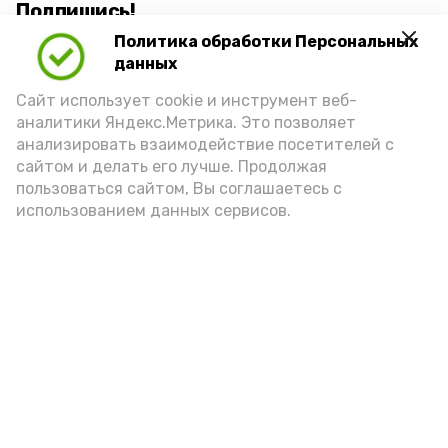
Подпишись!
Политика обработки Персональных
данных
Сайт использует cookie и инструмент веб-
аналитики Яндекс.Метрика. Это позволяет
анализировать взаимодействие посетителей с
А24 в MAX
А24 в Вконтакте
А2
сайтом и делать его лучше. Продолжая
пользоваться сайтом, Вы соглашаетесь с
использованием данных сервисов.
Астраханцам дали алгоритм
действий при ракетной
опасности