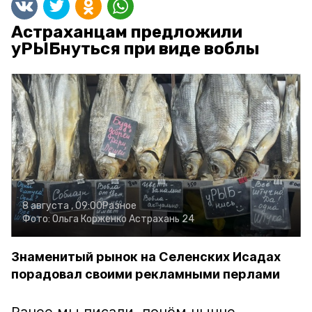
Астраханцам предложили
уРЫБнуться при виде воблы
8 августа , 09:00
Разное
Фото:
Ольга Корженко
Астрахань 24
Знаменитый рынок на Селенских Исадах
порадовал своими рекламными перлами