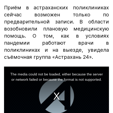
Приём в астраханских поликлиниках
сейчас возможен только по
предварительной записи. В области
возобновили плановую медицинскую
помощь. О том, как в условиях
пандемии работают врачи в
поликлиниках и на выезде, увидела
съёмочная группа «Астрахань 24».
This
is
a
The media could not be loaded, either because the server
modal
window.
or network failed or because the format is not supported.