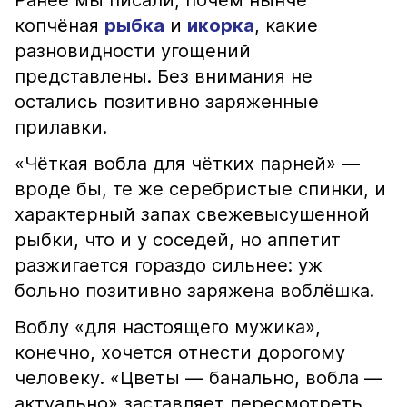
Ранее мы писали, почём нынче
копчёная
рыбка
и
икорка
, какие
разновидности угощений
представлены. Без внимания не
остались позитивно заряженные
прилавки.
«Чёткая вобла для чётких парней» —
вроде бы, те же серебристые спинки, и
характерный запах свежевысушенной
рыбки, что и у соседей, но аппетит
разжигается гораздо сильнее: уж
больно позитивно заряжена воблёшка.
Воблу «для настоящего мужика»,
конечно, хочется отнести дорогому
человеку. «Цветы — банально, вобла —
актуально» заставляет пересмотреть