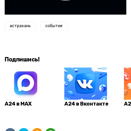
астрахань
событие
Подпишись!
А24 в MAX
А24 в Вконтакте
А2