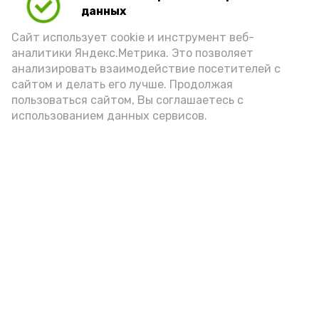
Video
данных
Сайт использует cookie и инструмент веб-
аналитики Яндекс.Метрика. Это позволяет
Видео: управление пресс-службы и информации
анализировать взаимодействие посетителей с
администрации губернатора АО
сайтом и делать его лучше. Продолжая
пользоваться сайтом, Вы соглашаетесь с
использованием данных сервисов.
год единства народов
закон
Подпишись!
А24 в MAX
А24 в Вконтакте
А2