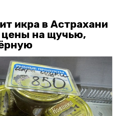
ит икра в Астрахани
: цены на щучью,
чёрную