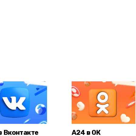
в Вконтакте
А24 в ОК