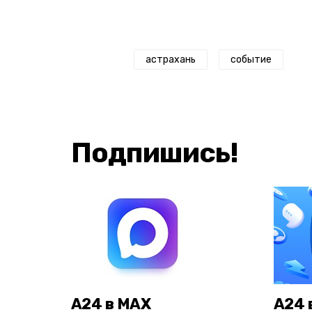
астрахань
событие
Подпишись!
А24 в MAX
А24 