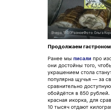
Вчера, 11:00
Разное
Фото:
Ольга Ко
Продолжаем гастроном
Ранее мы
писали
про изо
они достойны того, чтоб
украшением стола стану
популярна щучья — за с
сравнительно доступную 
обойдётся в 850 рублей.
красная икорка, для срав
10 тысяч отдают килогр