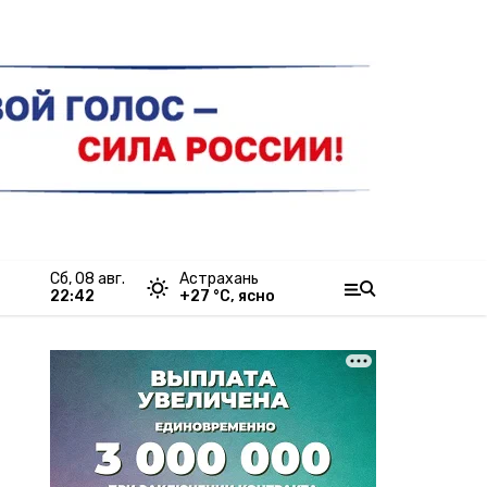
сб, 08 авг.
Астрахань
22:42
+
27
°С,
ясно