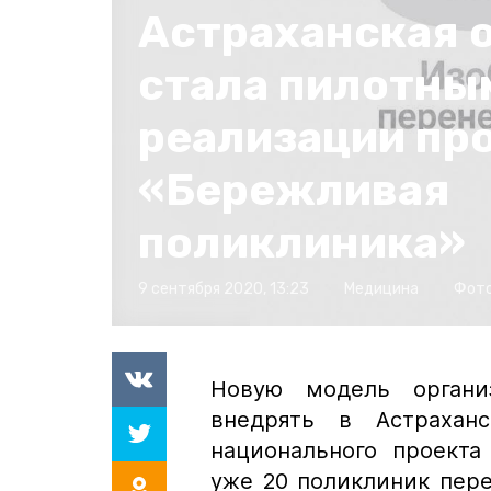
Астраханская 
стала пилотны
реализации пр
«Бережливая
поликлиника»
9 сентября 2020, 13:23
Медицина
Фото
Новую модель органи
внедрять в Астрахан
национального проекта
уже 20 поликлиник пере