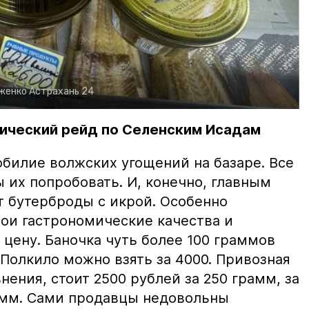
рженко
Астрахань 24
ический рейд по Селенским Исадам
билие волжских угощений на базаре. Все
ы их попробовать. И, конечно, главным
т бутерброды с икрой. Особенно
вои гастрономические качества и
цену. Баночка чуть более 100 граммов
 Полкило можно взять за 4000. Привозная
нения, стоит 2500 рублей за 250 грамм, за
амм. Сами продавцы недовольны