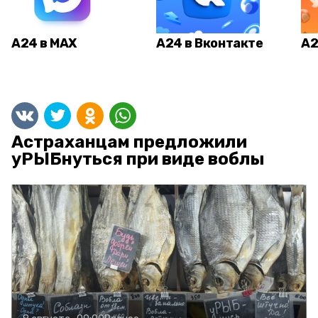
А24 в MAX
А24 в Вконтакте
А2
Астраханцам предложили
уРЫБнуться при виде воблы