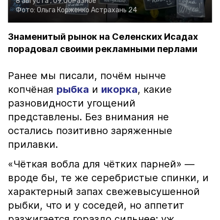
8 августа , 09:00
Разное
Фото:
Ольга Корженко
Астрахань 24
Знаменитый рынок на Селенских Исадах
порадовал своими рекламными перлами
Ранее мы писали, почём нынче
копчёная
рыбка
и
икорка
, какие
разновидности угощений
представлены. Без внимания не
остались позитивно заряженные
прилавки.
«Чёткая вобла для чётких парней» —
вроде бы, те же серебристые спинки, и
характерный запах свежевысушенной
рыбки, что и у соседей, но аппетит
разжигается гораздо сильнее: уж