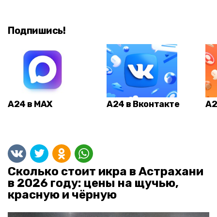
Подпишись!
А24 в MAX
А24 в Вконтакте
А2
Сколько стоит икра в Астрахани
в 2026 году: цены на щучью,
красную и чёрную