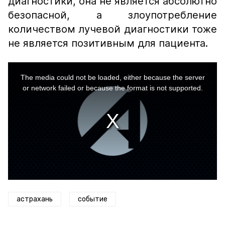
диагностики, она не является абсолютно
безопасной, а злоупотребление
количеством лучевой диагностики тоже
не является позитивным для пациента.
This
is
a
The media could not be loaded, either because the server
modal
window.
or network failed or because the format is not supported.
астрахань
событие