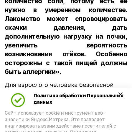
количество соли, потому есть её
нужно в умеренном количестве.
Лакомство может спровоцировать
скачки давления, дать
дополнительную нагрузку на почки,
увеличить вероятность
возникновения отёков. Особенно
осторожны с такой пищей должны
быть аллергики».
Для взрослого человека безопасной
порцией икры считается 30-50 граммов
Политика обработки Персональных
(2-3 ложки). При этом следует обратить
данных
внимание на хлеб, с которым она
Сайт использует cookie и инструмент веб-
подаётся: лучше выбирать
аналитики Яндекс.Метрика. Это позволяет
цельнозерновой, с мукой грубого
анализировать взаимодействие посетителей с