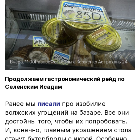
Вчера, 11:00
Разное
Фото:
Ольга Корженко
Астрахань 24
Продолжаем гастрономический рейд по
Селенским Исадам
Ранее мы
писали
про изобилие
волжских угощений на базаре. Все они
достойны того, чтобы их попробовать.
И, конечно, главным украшением стола
станут бутерброды с икрой. Особенно