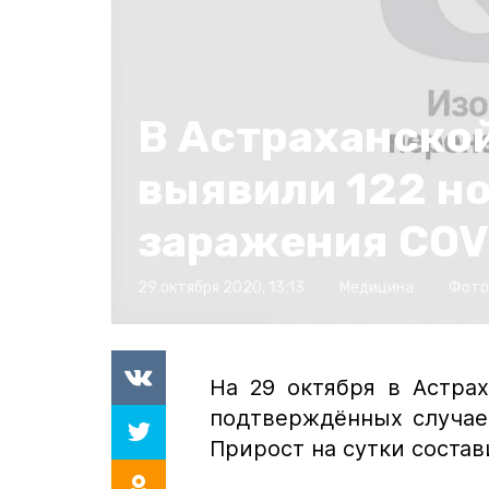
В Астраханско
выявили 122 н
заражения COV
29 октября 2020, 13:13
Медицина
Фото
На 29 октября в Астра
подтверждённых случае
Прирост на сутки состав