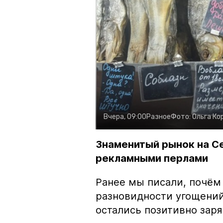
Вчера, 09:00
Разное
Фото:
Ольга Ко
Знаменитый рынок на С
рекламными перлами
Ранее мы писали, почём
разновидности угощений
остались позитивно зар