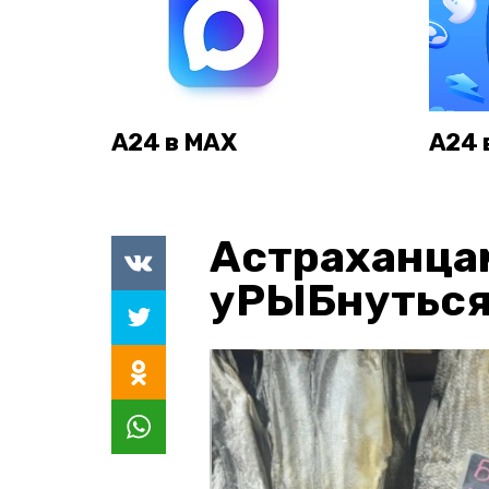
А24 в MAX
А24 
Астраханца
уРЫБнуться