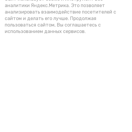
аналитики Яндекс.Метрика. Это позволяет
Видео: управление пресс-службы и информации
анализировать взаимодействие посетителей с
администрации губернатора АО
сайтом и делать его лучше. Продолжая
пользоваться сайтом, Вы соглашаетесь с
использованием данных сервисов.
год единства народов
закон
Подпишись!
А24 в MAX
А24 в Вконтакте
А2