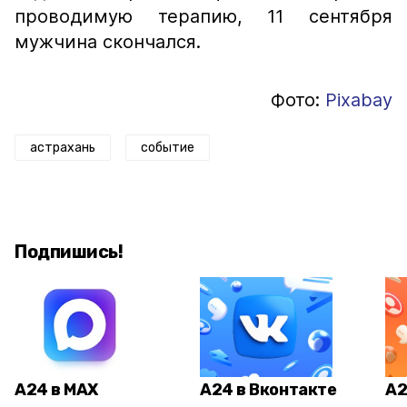
проводимую терапию, 11 сентября
мужчина скончался.
Фото:
Рixabay
астрахань
событие
Подпишись!
А24 в MAX
А24 в Вконтакте
А2