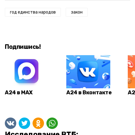
год единства народов
закон
Подпишись!
А24 в MAX
А24 в Вконтакте
А2
Исследование ВТБ: