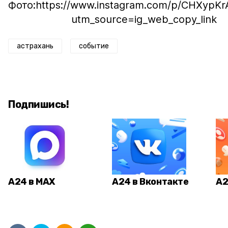
Фото:https://www.instagram.com/p/CHXypKr
utm_source=ig_web_copy_link
астрахань
событие
Подпишись!
А24 в MAX
А24 в Вконтакте
А2