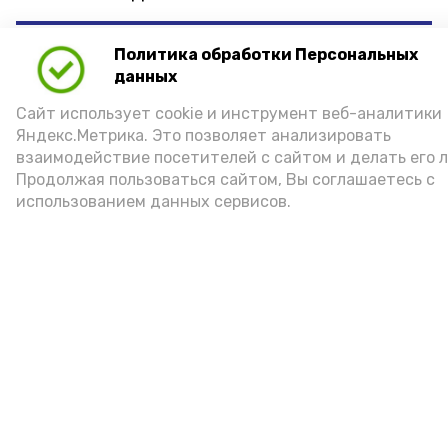
«Ремонтные работы ведутся в
Политика обработки Персональных
данных
непрерывном режиме. С начала лета
на проблемные участки городских
Сайт использует cookie и инструмент веб-аналитики
Яндекс.Метрика. Это позволяет анализировать
дорог уже направлено 640
взаимодействие посетителей с сайтом и делать его 
кубометров инертного материала.
Продолжая пользоваться сайтом, Вы соглашаетесь с
использованием данных сервисов.
Ранее аналогичное профилирование
покрытия было выполнено по улицам
2-й Пархоменко, Лиловой, Детства и
на других объектах», — рассказал
Игорь Редькин.
График работ формируют на основе
постоянного мониторинга дорожной
инфраструктуры и с учётом