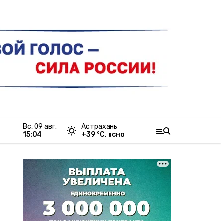
вс, 09 авг.
Астрахань
15:04
+
39
°С,
ясно