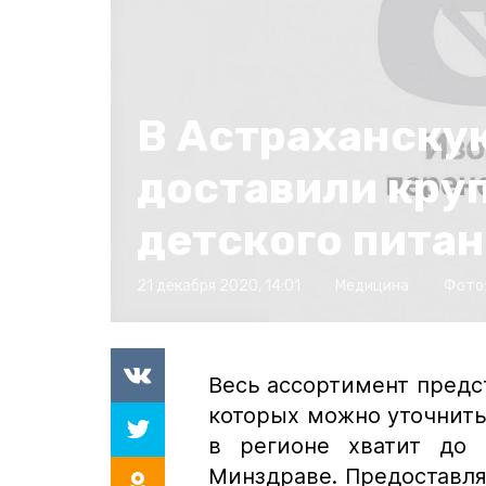
В Астраханску
доставили кру
детского пита
21 декабря 2020, 14:01
Медицина
Фото
Весь ассортимент предст
которых можно уточнить 
в регионе хватит до 
Минздраве. Предоставл