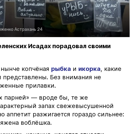
рженко
Астрахань 24
еленских Исадах порадовал своими
 нынче копчёная
рыбка
и
икорка
, какие
 представлены. Без внимания не
яженные прилавки.
х парней» — вроде бы, те же
характерный запах свежевысушенной
но аппетит разжигается гораздо сильнее:
ряжена воблёшка.