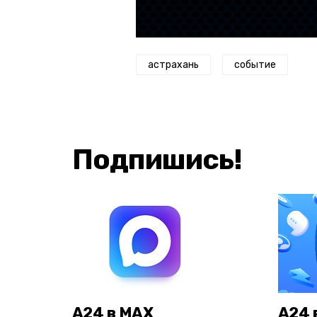
астрахань
событие
Подпишись!
А24 в MAX
А24 