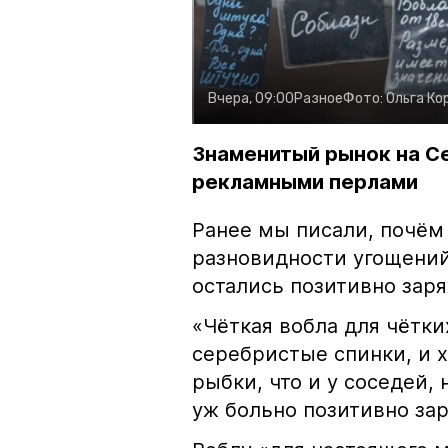
Вчера, 09:00
Разное
Фото:
Ольга Ко
Знаменитый рынок на С
рекламными перлами
Ранее мы писали, почём
разновидности угощений
остались позитивно зар
«Чёткая вобла для чётки
серебристые спинки, и 
рыбки, что и у соседей, 
уж больно позитивно за