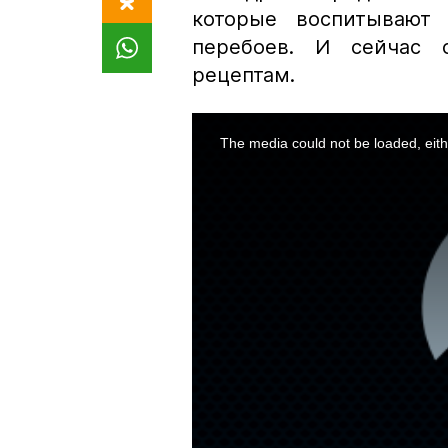
которые воспитывают
перебоев. И сейчас
рецептам.
This
is
a
The media could not be loaded, eith
modal
window.