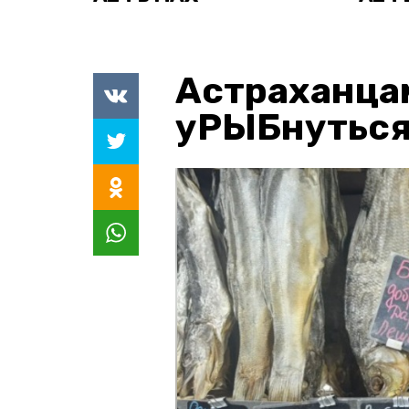
Астраханца
уРЫБнуться