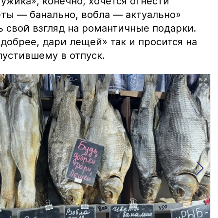
ужика», конечно, хочется отнести
еты — банально, вобла — актуально»
ь свой взгляд на романтичные подарки.
добрее, дари лещей» так и просится на
тпустившему в отпуск.