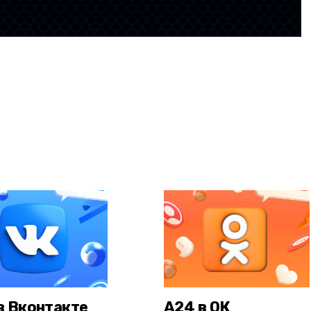
в Вконтакте
А24 в ОК