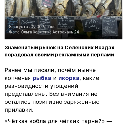
8 августа , 09:00
Разное
Фото:
Ольга Корженко
Астрахань 24
Знаменитый рынок на Селенских Исадах
порадовал своими рекламными перлами
Ранее мы писали, почём нынче
копчёная
рыбка
и
икорка
, какие
разновидности угощений
представлены. Без внимания не
остались позитивно заряженные
прилавки.
«Чёткая вобла для чётких парней» —