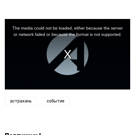
This
is
a
The media could not be loaded, either because the server
modal
window.
or network failed or because the format is not supported.
астрахань
событие