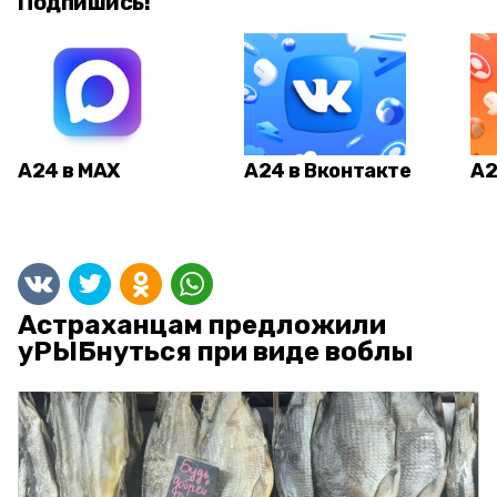
Подпишись!
А24 в MAX
А24 в Вконтакте
А2
Астраханцам предложили
уРЫБнуться при виде воблы