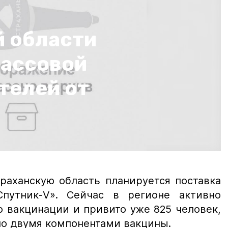
й области
массовой
телей от
раханскую область планируется поставка
путник-V». Сейчас в регионе активно
о вакцинации и привито уже 825 человек,
но двумя компонентами вакцины.