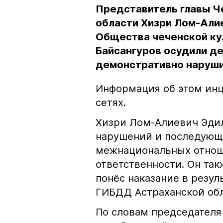
Представитель главы Ч
области Хизри Лом-Али
Общества чеченской ку
Байсангуров осудили де
демонстративно наруши
Информация об этом инц
сетях.
Хизри Лом-Алиевич Эдил
нарушений и последующе
межнациональных отноше
ответственности. Он та
понёс наказание в резу
ГИБДД Астраханской обл
По словам председателя