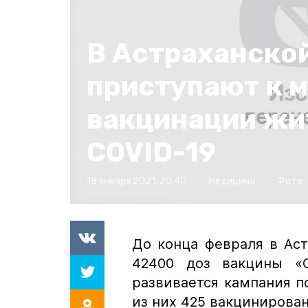
В Астраханско
приступают к 
вакцинации жи
COVID-19
18 января 2021, 20:40
Медицина
Фото:
До конца февраля в Аст
42400 доз вакцины «С
развивается кампания п
из них 425 вакцинирова