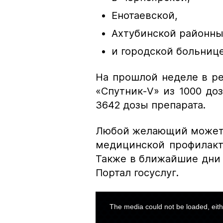
Енотаевской,
Ахтубинской районны
и городской больниц
На прошлой неделе в р
«Спутник-V» из 1000 до
3642 дозы препарата.
Любой желающий может 
медицинской профилакт
Также в ближайшие дни 
Портал госуслуг.
This
is
a
The media could not be loaded, eith
modal
window.