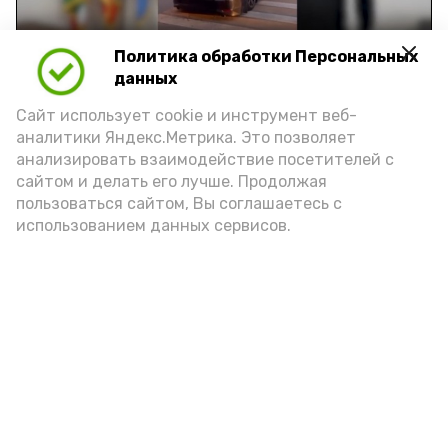
Политика обработки Персональных
Видео: управление пресс-службы и информации
данных
администрации губернатора АО
Сайт использует cookie и инструмент веб-
аналитики Яндекс.Метрика. Это позволяет
год единства народов
закон
анализировать взаимодействие посетителей с
сайтом и делать его лучше. Продолжая
пользоваться сайтом, Вы соглашаетесь с
использованием данных сервисов.
Подпишись!
А24 в MAX
А24 в Вконтакте
А2