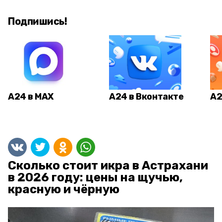
Подпишись!
А24 в MAX
А24 в Вконтакте
А2
Сколько стоит икра в Астрахани
в 2026 году: цены на щучью,
красную и чёрную