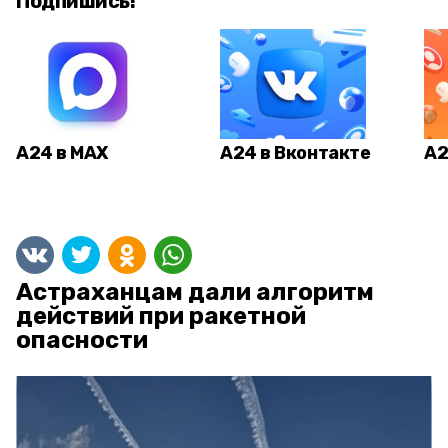
Подпишись!
А24 в MAX
А24 в Вконтакте
А2
Астраханцам дали алгоритм
действий при ракетной
опасности