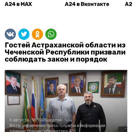
А24 в MAX
А24 в Вконтакте
А2
Гостей Астраханской области из
Чеченской Республики призвали
соблюдать закон и порядок
6 августа , 16:15
Общество
Фото:
управление пресс-службы и информации
администрации губернатора АО