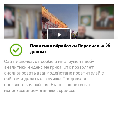
Play
Политика обработки Персональных
Video
данных
Сайт использует cookie и инструмент веб-
аналитики Яндекс.Метрика. Это позволяет
Видео: управление пресс-службы и информации
анализировать взаимодействие посетителей с
администрации губернатора АО
сайтом и делать его лучше. Продолжая
пользоваться сайтом, Вы соглашаетесь с
использованием данных сервисов.
год единства народов
закон