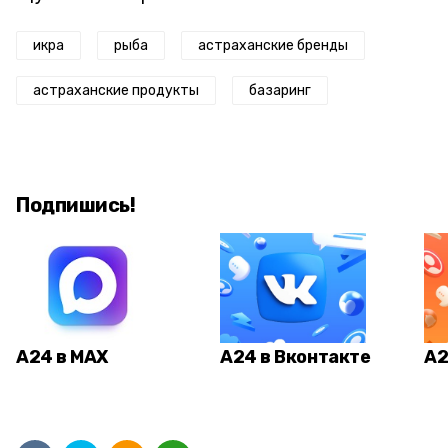
икра
рыба
астраханские бренды
астраханские продукты
базаринг
Подпишись!
А24 в MAX
А24 в Вконтакте
А2