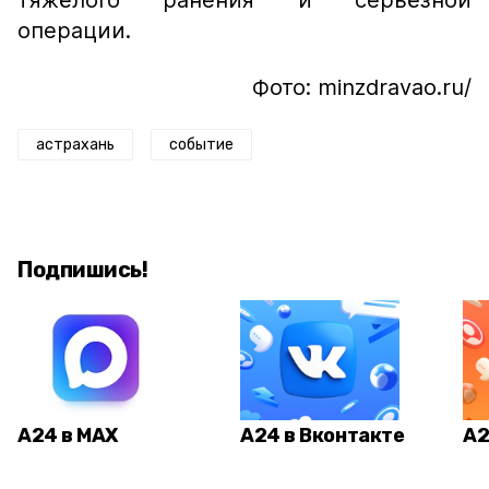
тяжёлого ранения и серьёзной
операции.
Фото: minzdravao.ru/
астрахань
событие
Подпишись!
А24 в MAX
А24 в Вконтакте
А2