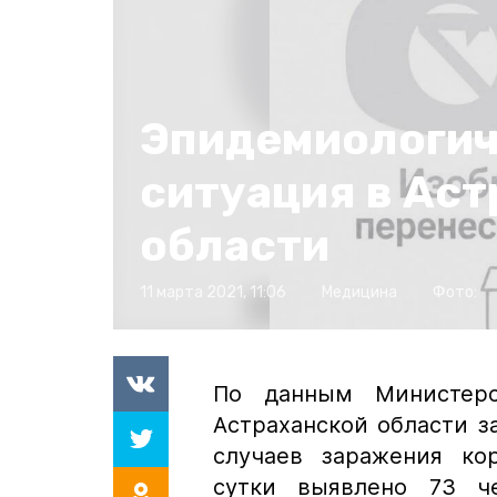
Эпидемиологич
ситуация в Ас
области
11 марта 2021, 11:06
Медицина
Фото:
По данным Министерс
Астраханской области 
случаев заражения ко
сутки выявлено 73 че