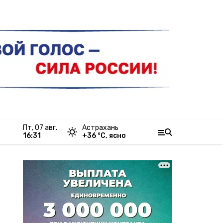
пт, 07 авг.
Астрахань
16:31
+
36
°С,
ясно