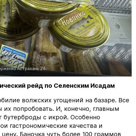
орженко
Астрахань 24
ический рейд по Селенским Исадам
билие волжских угощений на базаре. Все
ы их попробовать. И, конечно, главным
т бутерброды с икрой. Особенно
вои гастрономические качества и
цену. Баночка чуть более 100 граммов