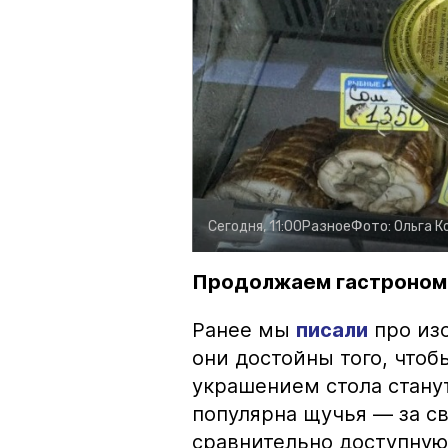
Сегодня, 11:00
Разное
Фото:
Ольга К
Продолжаем гастроном
Ранее мы
писали
про изо
они достойны того, чтоб
украшением стола стану
популярна щучья — за с
сравнительно доступную 