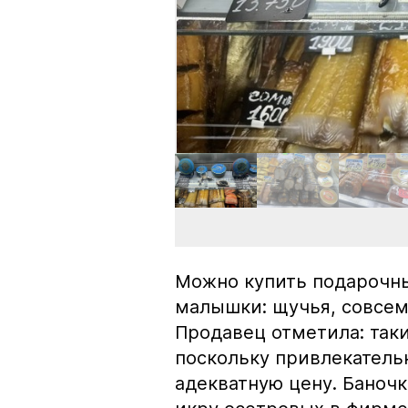
Можно купить подарочны
малышки: щучья, совсем
Продавец отметила: так
поскольку привлекатель
адекватную цену. Баноч