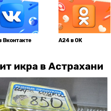
в Вконтакте
А24 в ОК
ит икра в Астрахани