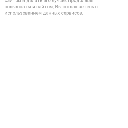
сайтом и делать его лучше. Продолжая
пользоваться сайтом, Вы соглашаетесь с
использованием данных сервисов.
Фото: Ольга Корженко Астрахань 24
Как объяснили продавцы, воблу берут
охотно: уж больно хороша на вкус. К
тому же её удобно транспортировать,
она долго не портится. А это
немаловажно: рыбка, особенно с такими
бодрыми «аффирмациями», станет
лакомым презентом даже для далеко
живущих любимых.