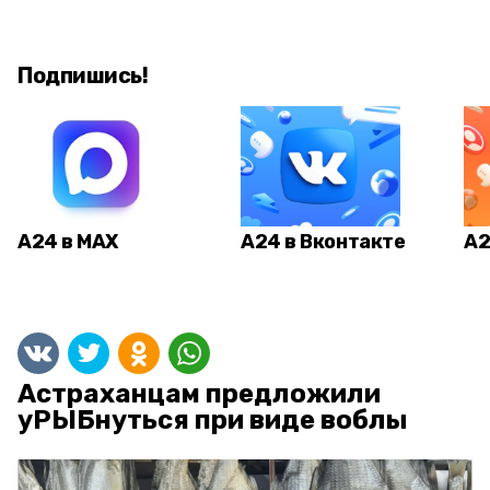
Подпишись!
А24 в MAX
А24 в Вконтакте
А2
Астраханцам предложили
уРЫБнуться при виде воблы