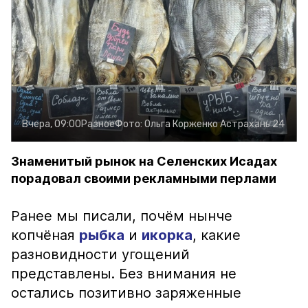
Вчера, 09:00
Разное
Фото:
Ольга Корженко
Астрахань 24
Знаменитый рынок на Селенских Исадах
порадовал своими рекламными перлами
Ранее мы писали, почём нынче
копчёная
рыбка
и
икорка
, какие
разновидности угощений
представлены. Без внимания не
остались позитивно заряженные