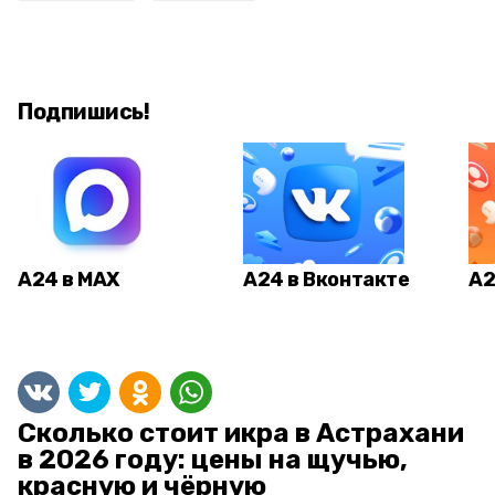
Подпишись!
А24 в MAX
А24 в Вконтакте
А2
Сколько стоит икра в Астрахани
в 2026 году: цены на щучью,
красную и чёрную