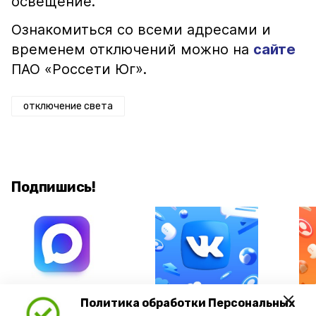
освещение.
Ознакомиться со всеми адресами и
временем отключений можно на
сайте
ПАО «Россети Юг».
отключение света
Подпишись!
А24 в MAX
А24 в Вконтакте
А2
Политика обработки Персональных