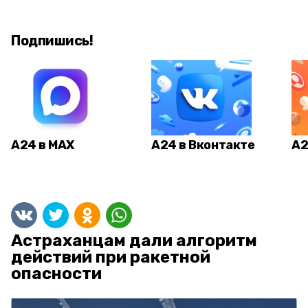
Подпишись!
А24 в MAX
А24 в Вконтакте
А2
Астраханцам дали алгоритм
действий при ракетной
опасности