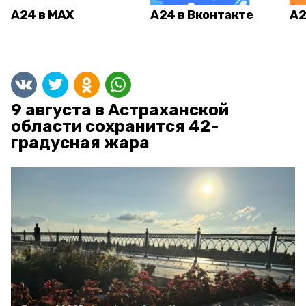
А24 в MAX
А24 в Вконтакте
А2
9 августа в Астраханской
области сохранится 42-
градусная жара