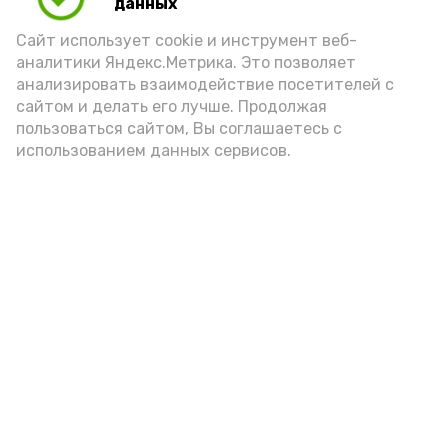
данных
Сайт использует cookie и инструмент веб-
аналитики Яндекс.Метрика. Это позволяет
анализировать взаимодействие посетителей с
Астраханский ветеран ВОВ
сайтом и делать его лучше. Продолжая
отметил 100-летний юбилей
пользоваться сайтом, Вы соглашаетесь с
использованием данных сервисов.
Вчера, 19:00
Разное
Фото:
max.ru/id3018317420_gos
Поздравления принял почётный житель