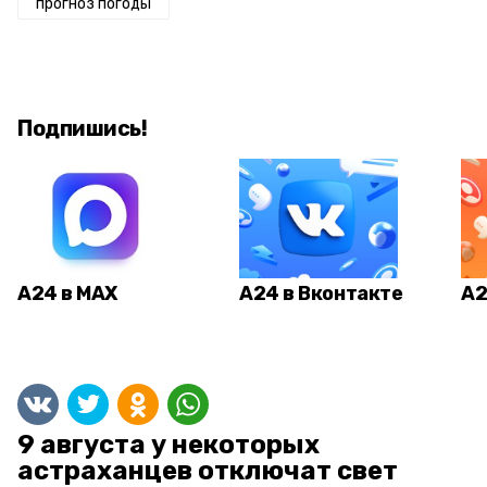
прогноз погоды
Подпишись!
А24 в MAX
А24 в Вконтакте
А2
9 августа у некоторых
астраханцев отключат свет