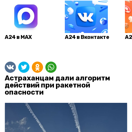
А24 в MAX
А24 в Вконтакте
А2
Астраханцам дали алгоритм
действий при ракетной
опасности