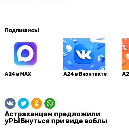
Подпишись!
А24 в MAX
А24 в Вконтакте
А2
Астраханцам предложили
уРЫБнуться при виде воблы