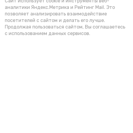
Сайт использует cookie и инструменты веб-
аналитики Яндекс.Метрика и Рейтинг Mail. Это
Видео: управление пресс-службы и информации
позволяет анализировать взаимодействие
администрации губернатора АО
посетителей с сайтом и делать его лучше.
Продолжая пользоваться сайтом, Вы соглашаетесь
с использованием данных сервисов.
год единства народов
закон
Подпишись!
А24 в MAX
А24 в Вконтакте
А2