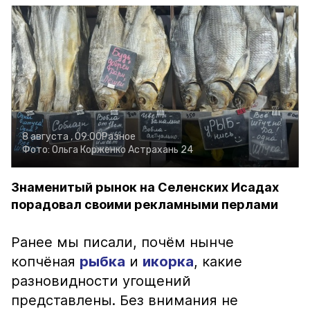
8 августа , 09:00
Разное
Фото:
Ольга Корженко
Астрахань 24
Знаменитый рынок на Селенских Исадах
порадовал своими рекламными перлами
Ранее мы писали, почём нынче
копчёная
рыбка
и
икорка
, какие
разновидности угощений
представлены. Без внимания не