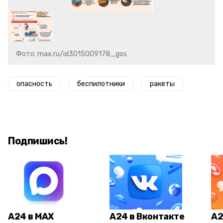
Фото: max.ru/id3015009178_gos
опасность
беспилотники
ракеты
Подпишись!
А24 в MAX
А24 в Вконтакте
А2