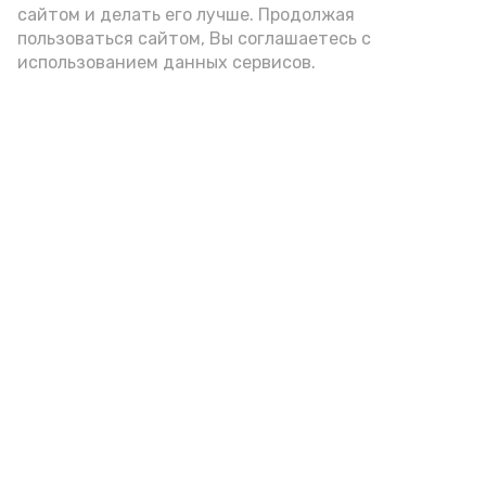
сайтом и делать его лучше. Продолжая
пользоваться сайтом, Вы соглашаетесь с
использованием данных сервисов.
Фото: Ольга Корженко Астрахань 24
Как объяснили продавцы, воблу берут
охотно: уж больно хороша на вкус. К
тому же её удобно транспортировать,
она долго не портится. А это
немаловажно: рыбка, особенно с такими
бодрыми «аффирмациями», станет
лакомым презентом даже для далеко
живущих любимых.