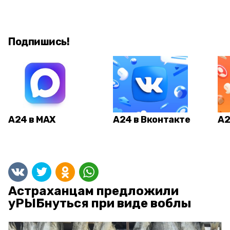
Подпишись!
А24 в MAX
А24 в Вконтакте
А2
Астраханцам предложили
уРЫБнуться при виде воблы