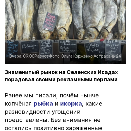
Вчера, 09:00
Разное
Фото:
Ольга Корженко
Астрахань 24
Знаменитый рынок на Селенских Исадах
порадовал своими рекламными перлами
Ранее мы писали, почём нынче
копчёная
рыбка
и
икорка
, какие
разновидности угощений
представлены. Без внимания не
остались позитивно заряженные