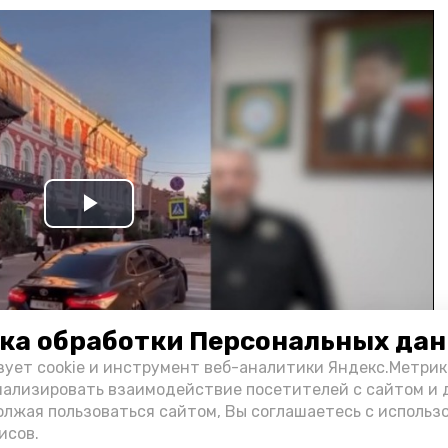
Play
Video
ка обработки Персональных да
зует cookie и инструмент веб-аналитики Яндекс.Метрик
нализировать взаимодействие посетителей с сайтом и 
олжая пользоваться сайтом, Вы соглашаетесь с использ
и информации администрации губернатора АО
исов.