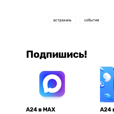
астрахань
событие
Подпишись!
А24 в MAX
А24 