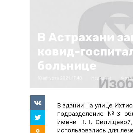
В Астрахани з
ковид-госпитал
больнице
18 августа 2021, 17:40
Медицина
Фото:
В здании на улице Ихтио
подразделение №3 обл
имени Н.Н. Силищевой,
использовались для леч