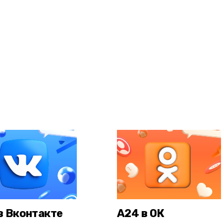
в Вконтакте
А24 в ОК