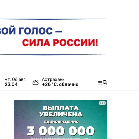
чт, 06 авг.
Астрахань
23:04
+
28
°С,
облачно