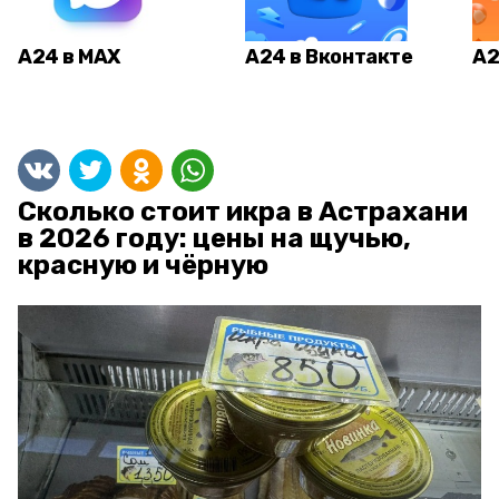
А24 в MAX
А24 в Вконтакте
А2
Сколько стоит икра в Астрахани
в 2026 году: цены на щучью,
красную и чёрную